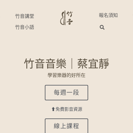
報名須知
享
竹音講堂
竹音小語
竹音音樂｜蔡宜靜
學習樂器的好所在
每週一段
⬆免費影音資源
線上課程