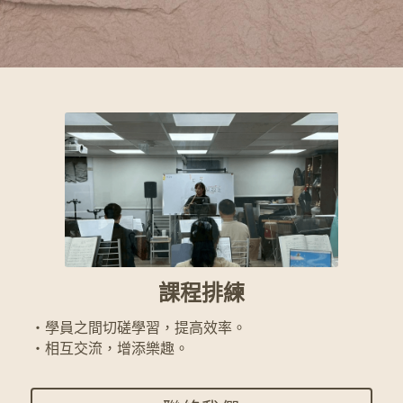
搜索
指標
・演奏各類歌曲（流行歌曲、經典老歌、傳統曲目）
・參與各類演出（社區演出、弱勢關懷、大型展演）​
資訊