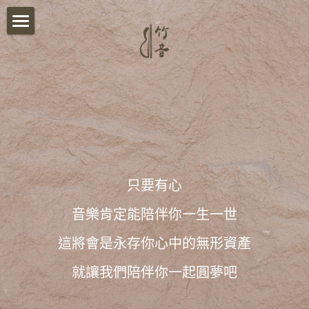
首頁
關於我們
影音分享
竹音講堂
竹音小語
只要有心
報名須知
音樂肯定能陪伴你一生一世
竹音小教室
這將會是永存你心中的無形資產
就讓我們陪伴你一起圓夢吧
ESG永續發展
聯絡我們