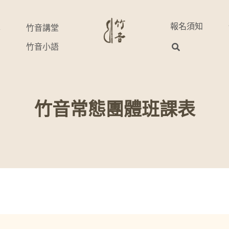
報名須知
享
竹音講堂
竹音小語
竹音常態團體班課表