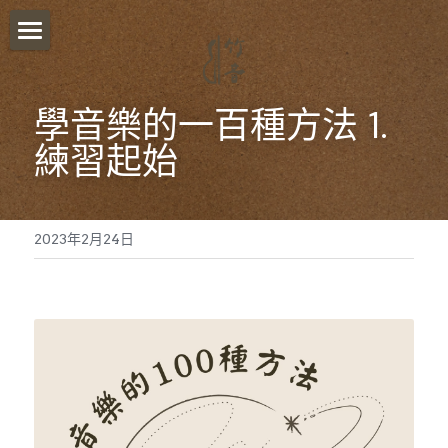
首頁
學音樂的一百種方法 1.
關於我們
練習起始
影音分享
竹音講堂
2023年2月24日
竹音小語
報名須知
竹音小教室
ESG永續發展
聯絡我們