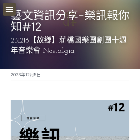
藝文資訊分享-樂訊報你
首頁
知#12
關於我們
231216【故鄉】薪橋國樂團創團十週
年音樂會 Nostalgia
影音分享
竹音講堂
2023年12月5日
竹音小語
報名須知
竹音小教室
ESG永續發展
聯絡我們