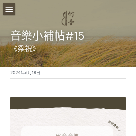
首頁
音樂小補帖#15
關於我們
《梁祝》
影音分享
竹音講堂
2024年6月18日
竹音小語
報名須知
竹音小教室
ESG永續發展
聯絡我們