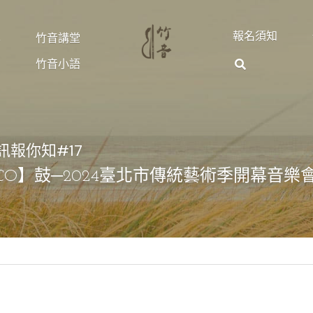
報名須知
享
竹音講堂
竹音小語
訊報你知#17
CO】鼓─2024臺北市傳統藝術季開幕音樂