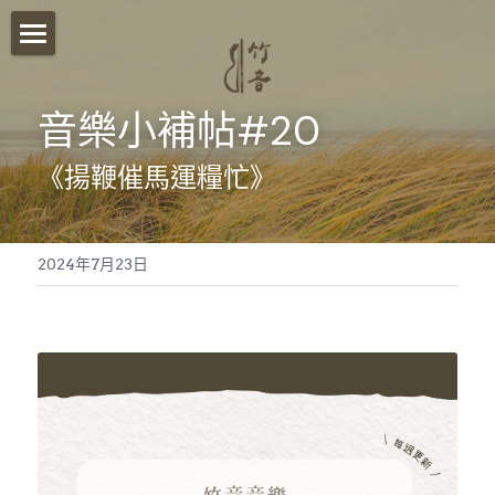
首頁
音樂小補帖#20
關於我們
《揚鞭催馬運糧忙》
影音分享
竹音講堂
2024年7月23日
竹音小語
報名須知
竹音小教室
ESG永續發展
聯絡我們