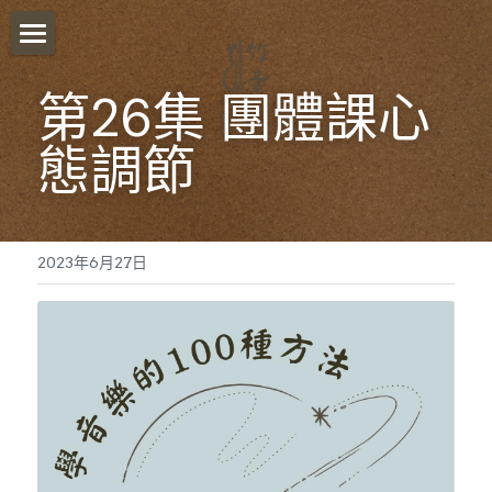
首頁
第26集 團體課心
關於我們
態調節
影音分享
竹音講堂
2023年6月27日
竹音小語
報名須知
竹音小教室
ESG永續發展
聯絡我們