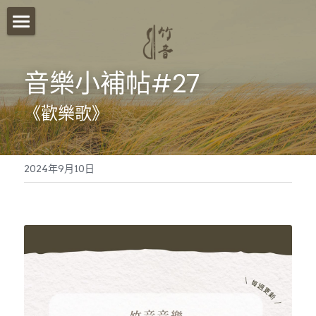
首頁
音樂小補帖#27
關於我們
《歡樂歌》
影音分享
竹音講堂
2024年9月10日
竹音小語
報名須知
竹音小教室
ESG永續發展
聯絡我們