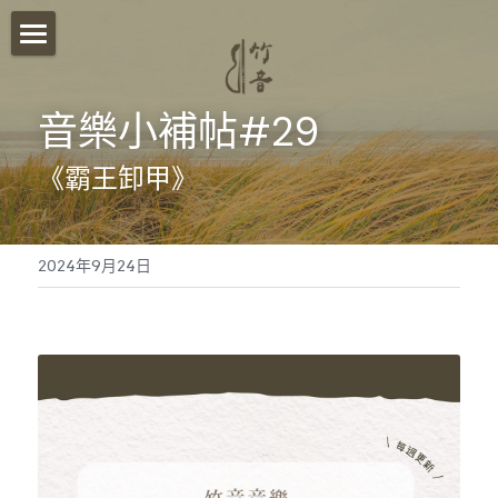
首頁
音樂小補帖#29
關於我們
《霸王卸甲》
影音分享
竹音講堂
2024年9月24日
竹音小語
報名須知
竹音小教室
ESG永續發展
聯絡我們