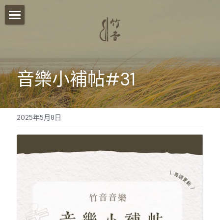
首頁
關於我們
音樂小補帖#31
影音分享
竹音講堂
2025年5月8日
竹音小語
報名須知
竹音小教室
ESG永續發展
聯絡我們