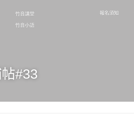
報名須知
享
竹音講堂
竹音小語
帖#33