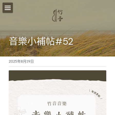
首頁
關於我們
音樂小補帖#52
影音分享
竹音講堂
2025年8月19日
竹音小語
報名須知
竹音小教室
ESG永續發展
聯絡我們