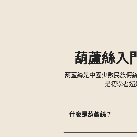
葫蘆絲入門
葫蘆絲是中國少數民族傳
是初學者還
什麼是葫蘆絲？