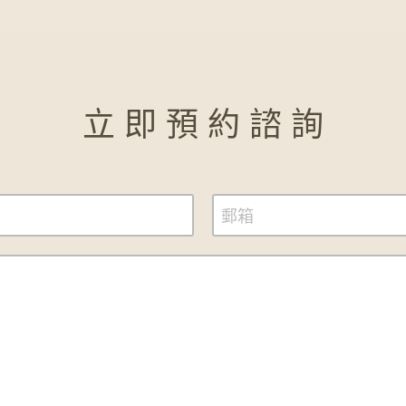
立 即 預 約 諮 詢
郵箱