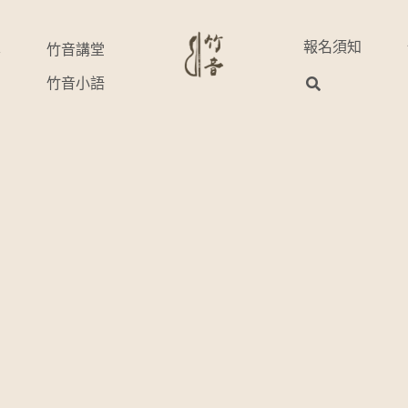
報名須知
享
竹音講堂
竹音小語