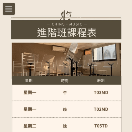
首頁
關於我們
影音分享
竹音講堂
竹音小語
報名須知
竹音小教室
ESG永續發展
聯絡我們