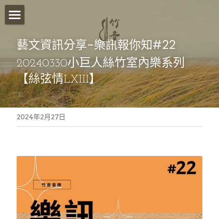
首頁
藝文資訊分享-樂訊報你知#22
關於我們
20240330小巨人絲竹室內樂系列
【絲弦情LXIII】
影音分享
竹音講堂
2024年2月27日
竹音小語
報名須知
竹音小教室
ESG永續發展
聯絡我們