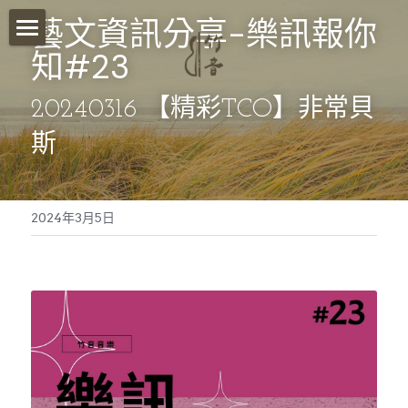
藝文資訊分享-樂訊報你
知#23
首頁
關於我們
20240316 
【精彩TCO】非常貝
斯
影音分享
竹音講堂
2024年3月5日
竹音小語
報名須知
竹音小教室
ESG永續發展
聯絡我們