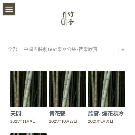
首頁
關於我們
影音分享
全部
中國古裝劇feat樂器介紹-音樂欣賞
竹音講堂
竹音小語
報名須知
竹音小教室
天問
青花瓷
欣賞- 煙花易冷
ESG永續發展
2021年11月9日
2021年10月27日
2021年5月31日
聯絡我們